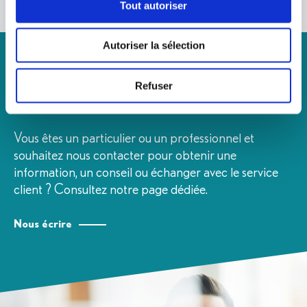
e
Tout autoriser
s
d
Autoriser la sélection
o
UNE QUESTION ?
n
n
Nous contacter
Refuser
é
e
s
Vous êtes un particulier ou un professionnel et
*
souhaitez nous contacter pour obtenir une
information, un conseil ou échanger avec le service
client ? Consultez notre page dédiée.
Nous écrire